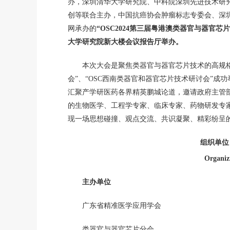
办，深圳清华大学研究院、中科院深圳先进技术研
创等联合主办，中国抗癌协会肿瘤标志专委会、深
网承办的
“OSC2024第三届粤港澳类器官与器官芯片
大学研究院新大楼会议报告厅举办。
本次大会是聚焦类器官与器官芯片技术的高规格学
会”、“OSC西南类器官和器官芯片技术研讨会”成
汇聚产学研医药各界精英鹏城论道，邀请政府主管
的生物医学、工程学专家、临床专家、药物研发专
现一场思想碰撞、观点交流、共识凝聚、精彩纷呈
组织单位
Organiz
主办单位
广东省精准医学应用学会
类器官与器官芯片分会