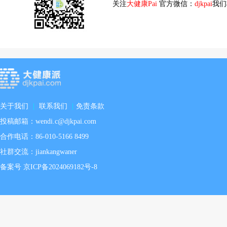
关注
大健康Pai
官方微信：
djkpai
我们
关于我们
|
联系我们
|
免责条款
投稿邮箱：wendi.c@djkpai.com
合作电话：86-010-5166 8499
社群交流：jiankangwaner
备案号 京ICP备2024069182号-8